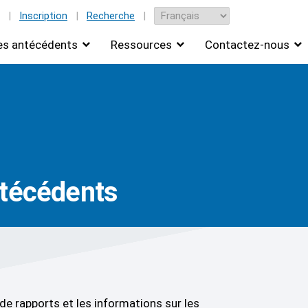
|
Inscription
|
Recherche
|
des antécédents
Ressources
Contactez-nous
ntécédents
e rapports et les informations sur les