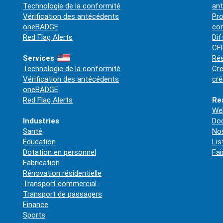
Technologie de la conformité
an
Vérification des antécédents
Pro
oneBADGE
co
Red Flag Alerts
Dif
CFP
Services
Rés
Technologie de la conformité
Cre
Vérification des antécédents
cré
oneBADGE
Red Flag Alerts
Re
Web
Industries
Do
Santé
Nos
Éducation
Lis
Dotation en personnel
Fai
Fabrication
Rénovation résidentielle
Transport commercial
Transport de passagers
Finance
Sports