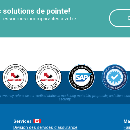
 solutions de pointe!
 ressources incomparables à votre
ns, we may reference our verified status in marketing materials, proposals, and clien
security.
Services
Ma
Division des services d’assurance
Fai