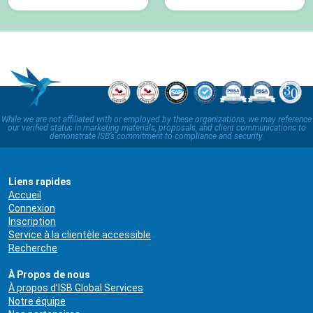
While we are not affiliated with or employed by these organizations, we may reference
our verified status in marketing materials, proposals, and client communications to
demonstrate ISB’s commitment to compliance and security.
Liens rapides
Accueil
Connexion
Inscription
Service à la clientèle accessible
Recherche
À Propos de nous
À propos d’ISB Global Services
Notre équipe