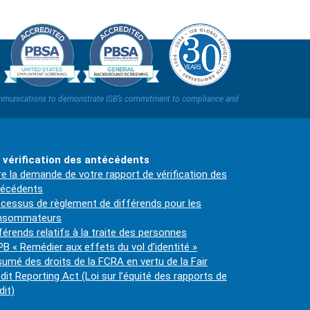
t communications to demonstrate ISB’s commitment to compliance and
 vérification des antécédents
re la demande de votre rapport de vérification des
técédents
cessus de règlement de différends pour les
nsommateurs
férends relatifs à la traite des personnes
B « Remédier aux effets du vol d’identité »
umé des droits de la FCRA en vertu de la Fair
dit Reporting Act (Loi sur l’équité des rapports de
dit)