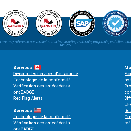
ns, we may reference our verified status in marketing materials, proposals, and clien
security.
Services
Ma
Division des services d’assurance
Fai
Technologie de la conformité
an
Vérification des antécédents
Pro
oneBADGE
co
Red Flag Alerts
Dif
CFP
Services
Rés
Technologie de la conformité
Cre
Vérification des antécédents
cré
oneBADGE